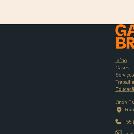
Início
Cases
Serviços
Trabalh
Educaç
Onde Es
Rua 
+55 
cont