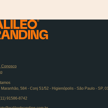
e Conosco
ão
tamos
Maranhão, 584 - Conj 51/52 - Higienópolis - São Paulo - SP, 
(11) 91586-8742
ato@galileobranding.com.br